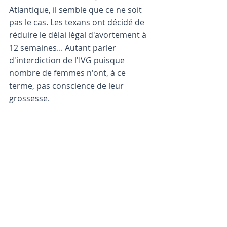
Atlantique, il semble que ce ne soit 
pas le cas. Les texans ont décidé de 
réduire le délai légal d'avortement à 
12 semaines... Autant parler 
d'interdiction de l'IVG puisque 
nombre de femmes n'ont, à ce 
terme, pas conscience de leur 
grossesse. 
NOUS TROUVER
8, rue du regard
75006 PARIS
01 45 48 44 17