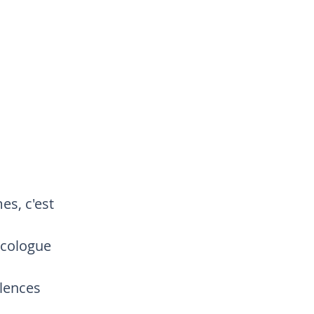
s, c'est 
écologue 
lences 