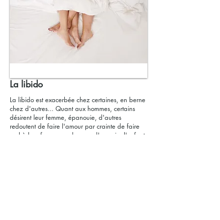
La libido
La libido est exacerbée chez certaines, en berne
chez d'autres... Quant aux hommes, certains
désirent leur femme, épanouie, d'autres
redoutent de faire l'amour par crainte de faire
mal à leur femme ou de peur d'associer l'enfant
aux ébats amoureux... Il faut en parler, partager
ce que l’on ressent et comprendre l’autre.
Certains hommes se sentent délaissés par leur
femme, comblée par leur grossesse…
→ Pour en savoir plus :
Vidéo → Les relations
sexuelles pendant la grossesse