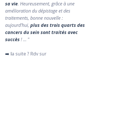
sa vie
. Heureusement, grâce à une 
amélioration du dépistage et des 
traitements, bonne nouvelle : 
aujourd’hui, 
plus des trois quarts des 
cancers du sein sont traités avec 
succès
 ! ... 
" 
➡️ l
a suite ? Rdv sur
nabla.com/blog/cancer-du-sein/
NOUS TROUVER
8, rue du regard
75006 PARIS
01 45 48 44 17
NOUS SUIVRE
INFORMATIONS UTILES