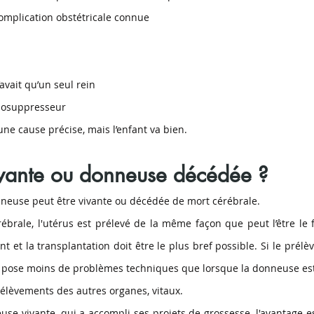
omplication obstétricale connue
’avait qu’un seul rein
nosuppresseur
ne cause précise, mais l’enfant va bien.
vante ou donneuse décédée ?
nneuse peut être vivante ou décédée de mort cérébrale. 
brale, l'utérus est prélevé de la même façon que peut l’être le f
t et la transplantation doit être le plus bref possible. Si le prél
ose moins de problèmes techniques que lorsque la donneuse est vi
rélèvements des autres organes, vitaux. 
se vivante, qui a accompli ses projets de grossesse, l'avantage es