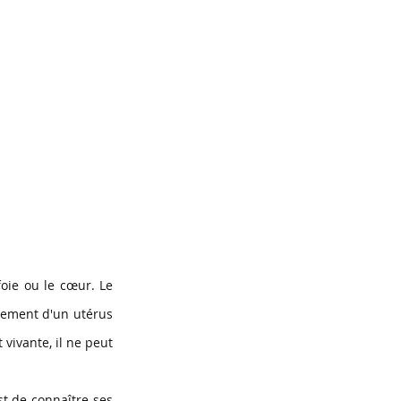
oie ou le cœur. Le 
èvement d'un utérus 
vante, il ne peut 
t de connaître ses 