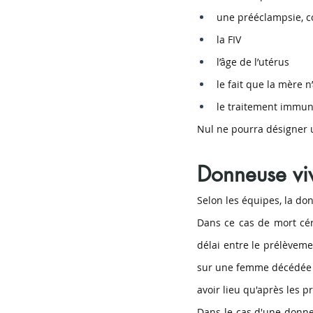
une prééclampsie, c
la FIV
l’âge de l’utérus
le fait que la mère n
le traitement immu
Nul ne pourra désigner u
Donneuse vi
Selon les équipes, la do
Dans ce cas de mort céré
délai entre le prélèvemen
sur une femme décédée p
avoir lieu qu'après les p
Dans le cas d'une donneu