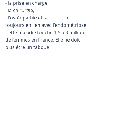
- la prise en charge, 
- la chirurgie, 
- l'ostéopathie et la nutrition, 
toujours en lien avec l'endométriose. 
Cette maladie touche 1,5 à 3 millions 
de femmes en France. Elle ne doit 
plus être un taboue ! 
NOUS TROUVER
8, rue du regard
75006 PARIS
01 45 48 44 17
NOUS SUIVRE