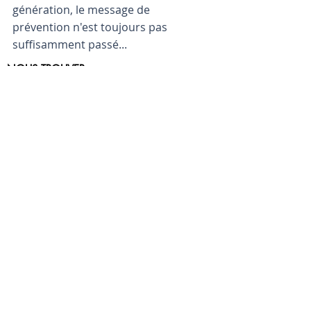
génération, le message de 
prévention n'est toujours pas 
suffisamment passé...
NOUS TROUVER
8, rue du regard
75006 PARIS
01 45 48 44 17
NOUS SUIVRE
INFORMATIONS UTILES
Mentions légales
Ce site n'a pas pour vocation de remplacer
une consultation médicale.
Création : Agence Bam